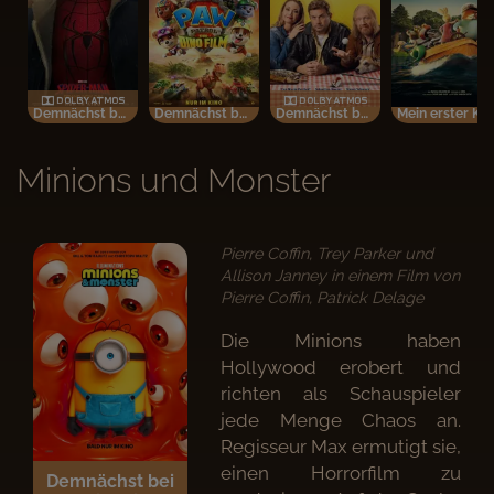
Demnächst bei uns im Kino
Demnächst bei uns im Kino
Demnächst bei uns im Kino
Mein erster Kinobesuch
Minions und Monster
Pierre Coffin, Trey Parker und
Allison Janney in einem Film von
Pierre Coffin, Patrick Delage
Die Minions haben
Hollywood erobert und
richten als Schauspieler
jede Menge Chaos an.
Regisseur Max ermutigt sie,
einen Horrorfilm zu
Demnächst bei