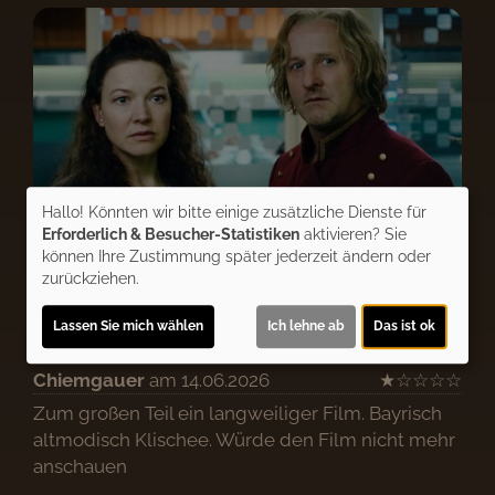
Hallo! Könnten wir bitte einige zusätzliche Dienste für
Erforderlich & Besucher-Statistiken
aktivieren? Sie
können Ihre Zustimmung später jederzeit ändern oder
zurückziehen.
Kommentare
★
★
★
★
☆
Lassen Sie mich wählen
Ich lehne ab
Das ist ok
9
Chiemgauer
am 14.06.2026
★
☆
☆
☆
☆
Zum großen Teil ein langweiliger Film. Bayrisch
altmodisch Klischee. Würde den Film nicht mehr
anschauen