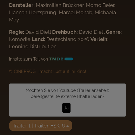
Darsteller:
Maximilian Brückner, Momo Beier,
Hannah Herzsprung, Marcel Mohab, Michaela
May
Regie:
David Dietl
Drehbuch:
David Dietl
Genre:
Komödie
Land:
Deutschland 2026
Verleih:
Leonine Distribution
Inhalte zum Teil von
© CINEPROG ...macht Lust auf Ihr Kino!
Möchten Sie von
Youtube (Trailer ansehen)
bereitgestellte externe Inhalte laden?
Ja
Trailer 1 | Trailer-FSK: 6