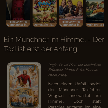
Demnächst bei uns im Kino
Demnächst bei uns im Kino
Demnächst bei uns im Kino
Mein erster Kinobesuch
Ein Münchner im Himmel - Der
Tod ist erst der Anfang
Regie: David Dietl. Mit Maximilian
Brückner, Momo Beier, Hannah
Herzsprung
Nach einem Unfall landet
der Münchner Taxifahrer
Wiggerl unerwartet im
Himmel. Doch statt
Paradies erwartet ihn eine