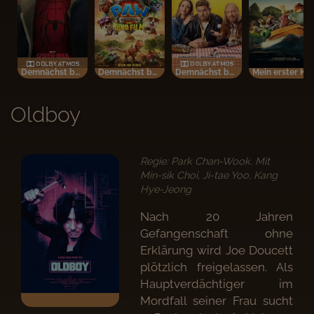
Demnächst bei uns im Kino
Demnächst bei uns im Kino
Demnächst bei uns im Kino
Mein erster Kinobesuch
Oldboy
Regie: Park Chan-Wook. Mit
Min-sik Choi, Ji-tae Yoo, Kang
Hye-Jeong
Nach 20 Jahren
Gefangenschaft ohne
Erklärung wird Joe Doucett
plötzlich freigelassen. Als
Hauptverdächtiger im
Mordfall seiner Frau sucht