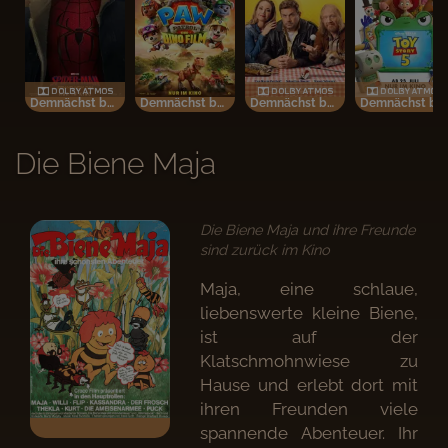
Demnächst bei uns im Kino
Demnächst bei uns im Kino
Demnächst bei uns im Kino
Demnächst bei uns im KinoIm Bundesstart
Die Biene Maja
Die Biene Maja und ihre Freunde
sind zurück im Kino
Maja, eine schlaue,
liebenswerte kleine Biene,
ist auf der
Klatschmohnwiese zu
Hause und erlebt dort mit
ihren Freunden viele
spannende Abenteuer. Ihr